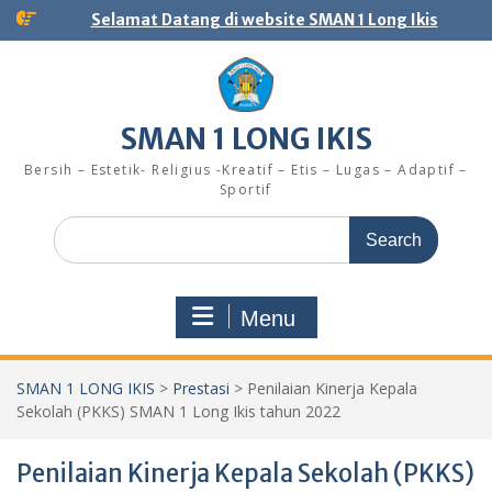
Skip
Selamat Datang di website SMAN 1 Long Ikis
to
content
SMAN 1 LONG IKIS
Bersih – Estetik- Religius -Kreatif – Etis – Lugas – Adaptif –
Sportif
Search
for:
Menu
SMAN 1 LONG IKIS
>
Prestasi
>
Penilaian Kinerja Kepala
Sekolah (PKKS) SMAN 1 Long Ikis tahun 2022
Penilaian Kinerja Kepala Sekolah (PKKS)