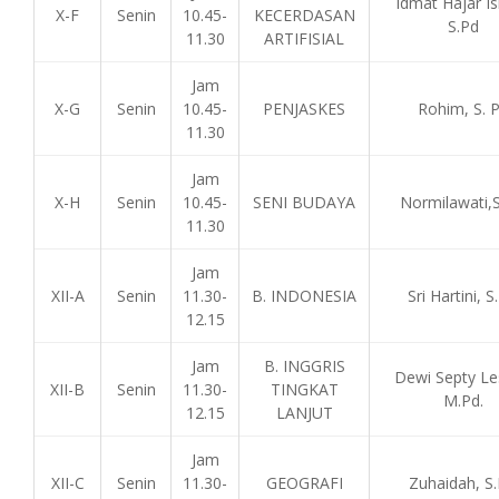
Idmat Hajar Is
X-F
Senin
10.45-
KECERDASAN
S.Pd
11.30
ARTIFISIAL
Jam
X-G
Senin
10.45-
PENJASKES
Rohim, S. 
11.30
Jam
X-H
Senin
10.45-
SENI BUDAYA
Normilawati,S
11.30
Jam
XII-A
Senin
11.30-
B. INDONESIA
Sri Hartini, S
12.15
Jam
B. INGGRIS
Dewi Septy Les
XII-B
Senin
11.30-
TINGKAT
M.Pd.
12.15
LANJUT
Jam
XII-C
Senin
11.30-
GEOGRAFI
Zuhaidah, S.