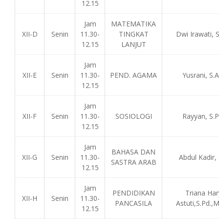
12.15
Jam
MATEMATIKA
XII-D
Senin
11.30-
TINGKAT
Dwi Irawati, S
12.15
LANJUT
Jam
XII-E
Senin
11.30-
PEND. AGAMA
Yusrani, S.A
12.15
Jam
XII-F
Senin
11.30-
SOSIOLOGI
Rayyan, S.P
12.15
Jam
BAHASA DAN
XII-G
Senin
11.30-
Abdul Kadir, 
SASTRA ARAB
12.15
Jam
PENDIDIKAN
Triana Har
XII-H
Senin
11.30-
PANCASILA
Astuti,S.Pd.,M
12.15