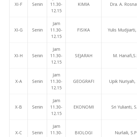
XI-F
Senin
11.30-
KIMIA
Dra. A. Rosna
12.15
Jam
XI-G
Senin
11.30-
FISIKA
Yulis Mudjiarti,
12.15
Jam
XI-H
Senin
11.30-
SEJARAH
M. Hanafi,S
12.15
Jam
X-A
Senin
11.30-
GEOGRAFI
Upik Nuriyah,
12.15
Jam
X-B
Senin
11.30-
EKONOMI
Sri Yulianti, S
12.15
Jam
X-C
Senin
11.30-
BIOLOGI
Nurlaili, S.P