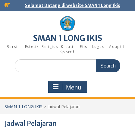
Skip
Selamat Datang di website SMAN 1 Long Ikis
to
content
SMAN 1 LONG IKIS
Bersih – Estetik- Religius -Kreatif – Etis – Lugas – Adaptif –
Sportif
Search
for:
Menu
SMAN 1 LONG IKIS
>
Jadwal Pelajaran
Jadwal Pelajaran