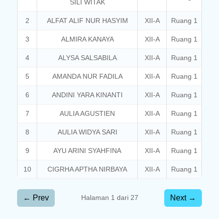
SILI WITAK
2
ALFAT ALIF NUR HASYIM
XII-A
Ruang 1
3
ALMIRA KANAYA
XII-A
Ruang 1
4
ALYSA SALSABILA
XII-A
Ruang 1
5
AMANDA NUR FADILA
XII-A
Ruang 1
6
ANDINI YARA KINANTI
XII-A
Ruang 1
7
AULIA AGUSTIEN
XII-A
Ruang 1
8
AULIA WIDYA SARI
XII-A
Ruang 1
9
AYU ARINI SYAHFINA
XII-A
Ruang 1
10
CIGRHA APTHA NIRBAYA
XII-A
Ruang 1
← Prev
Next →
Halaman 1 dari 27