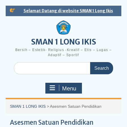
Skip
Selamat Datang di website SMAN 1 Long Ikis
to
content
SMAN 1 LONG IKIS
Bersih – Estetik- Religius -Kreatif – Etis – Lugas –
Adaptif – Sportif
Search
for:
Menu
SMAN 1 LONG IKIS
>
Asesmen Satuan Pendidikan
Asesmen Satuan Pendidikan