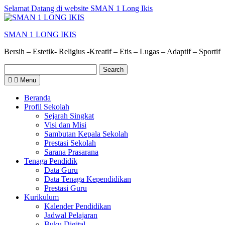
Skip
Selamat Datang di website SMAN 1 Long Ikis
to
content
SMAN 1 LONG IKIS
Bersih – Estetik- Religius -Kreatif – Etis – Lugas – Adaptif – Sportif
Search
for:
Menu
Beranda
Profil Sekolah
Sejarah Singkat
Visi dan Misi
Sambutan Kepala Sekolah
Prestasi Sekolah
Sarana Prasarana
Tenaga Pendidik
Data Guru
Data Tenaga Kependidikan
Prestasi Guru
Kurikulum
Kalender Pendidikan
Jadwal Pelajaran
Buku Digital