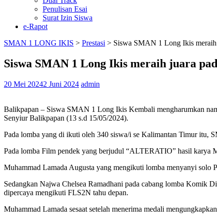
Dual Track
Penulisan Esai
Surat Izin Siswa
e-Rapot
SMAN 1 LONG IKIS
>
Prestasi
>
Siswa SMAN 1 Long Ikis meraih j
Siswa SMAN 1 Long Ikis meraih juara pad
20 Mei 2024
2 Juni 2024
admin
Balikpapan – Siswa SMAN 1 Long Ikis Kembali mengharumkan nama s
Senyiur Balikpapan (13 s.d 15/05/2024).
Pada lomba yang di ikuti oleh 340 siswa/i se Kalimantan Timur it
Pada lomba Film pendek yang berjudul “ALTERATIO” hasil karya 
Muhammad Lamada Augusta yang mengikuti lomba menyanyi solo Putra
Sedangkan Najwa Chelsea Ramadhani pada cabang lomba Komik Digi
dipercaya mengikuti FLS2N tahu depan.
Muhammad Lamada sesaat setelah menerima medali mengungkapkan 