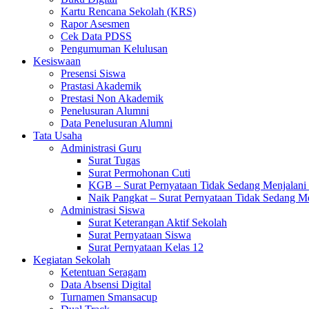
Kartu Rencana Sekolah (KRS)
Rapor Asesmen
Cek Data PDSS
Pengumuman Kelulusan
Kesiswaan
Presensi Siswa
Prastasi Akademik
Prestasi Non Akademik
Penelusuran Alumni
Data Penelusuran Alumni
Tata Usaha
Administrasi Guru
Surat Tugas
Surat Permohonan Cuti
KGB – Surat Pernyataan Tidak Sedang Menjalani
Naik Pangkat – Surat Pernyataan Tidak Sedang M
Administrasi Siswa
Surat Keterangan Aktif Sekolah
Surat Pernyataan Siswa
Surat Pernyataan Kelas 12
Kegiatan Sekolah
Ketentuan Seragam
Data Absensi Digital
Turnamen Smansacup