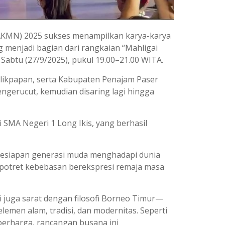
(AKMN) 2025 sukses menampilkan karya-karya
g menjadi bagian dari rangkaian “Mahligai
 Sabtu (27/9/2025), pukul 19.00–21.00 WITA.
Balikpapan, serta Kabupaten Penajam Paser
mengerucut, kemudian disaring lagi hingga
i SMA Negeri 1 Long Ikis, yang berhasil
 kesiapan generasi muda menghadapi dunia
 potret kebebasan berekspresi remaja masa
pi juga sarat dengan filosofi Borneo Timur—
lemen alam, tradisi, dan modernitas. Seperti
berharga, rancangan busana ini