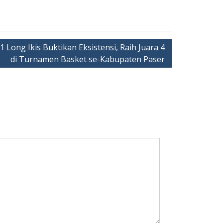
 Long Ikis Buktikan Eksistensi, Raih Juara 4
di Turnamen Basket se-Kabupaten Paser