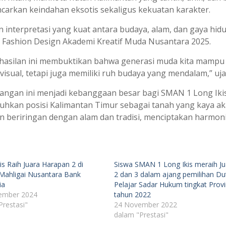
arkan keindahan eksotis sekaligus kekuatan karakter.
 interpretasi yang kuat antara budaya, alam, dan gaya hid
1 Fashion Design Akademi Kreatif Muda Nusantara 2025.
hasilan ini membuktikan bahwa generasi muda kita mampu 
visual, tetapi juga memiliki ruh budaya yang mendalam,” uj
ngan ini menjadi kebanggaan besar bagi SMAN 1 Long Ikis
hkan posisi Kalimantan Timur sebagai tanah yang kaya aka
n beriringan dengan alam dan tradisi, menciptakan harmonis
s Raih Juara Harapan 2 di
Siswa SMAN 1 Long Ikis meraih Ju
ahligai Nusantara Bank
2 dan 3 dalam ajang pemilihan Du
ia
Pelajar Sadar Hukum tingkat Provi
ember 2024
tahun 2022
Prestasi"
24 November 2022
dalam "Prestasi"