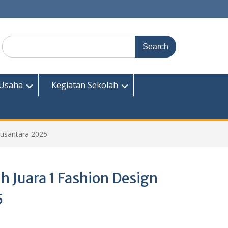
Search
for:
 Usaha
Kegiatan Sekolah
Nusantara 2025
ih Juara 1 Fashion Design
5