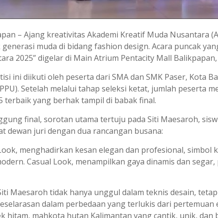
apan – Ajang kreativitas Akademi Kreatif Muda Nusantara 
k generasi muda di bidang fashion design. Acara puncak yan
ara 2025” digelar di Main Atrium Pentacity Mall Balikpapan,
isi ini diikuti oleh peserta dari SMA dan SMK Paser, Kota 
PPU). Setelah melalui tahap seleksi ketat, jumlah peserta 
 terbaik yang berhak tampil di babak final.
gung final, sorotan utama tertuju pada Siti Maesaroh, sisw
t dewan juri dengan dua rancangan busana:
 Look, menghadirkan kesan elegan dan profesional, simbol
modern. Casual Look, menampilkan gaya dinamis dan segar,
Siti Maesaroh tidak hanya unggul dalam teknis desain, teta
keselarasan dalam perbedaan yang terlukis dari pertemuan e
k hitam, mahkota hutan Kalimantan yang cantik, unik, dan 