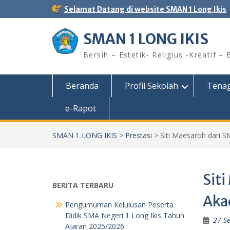
Skip
Selamat Datang di website SMAN 1 Long Ikis
to
content
SMAN 1 LONG IKIS
Bersih – Estetik- Religius -Kreatif – 
Beranda
Profil Sekolah
Tenag
e-Rapot
SMAN 1 LONG IKIS
>
Prestasi
>
Siti Maesaroh dari 
Siti
BERITA TERBARU
Aka
Pengumuman Kelulusan Peserta
Didik SMA Negeri 1 Long Ikis Tahun
27 S
Ajaran 2025/2026