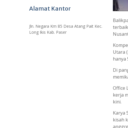
Alamat Kantor
Balikp
Jln. Negara Km 85 Desa Atang Pait Kec.
terbai
Long Ikis Kab. Paser
Nusant
Kompet
Utara (
hanya 5
Di pang
memika
Office
kerja 
kini.
Karya 
kisah 
anggre