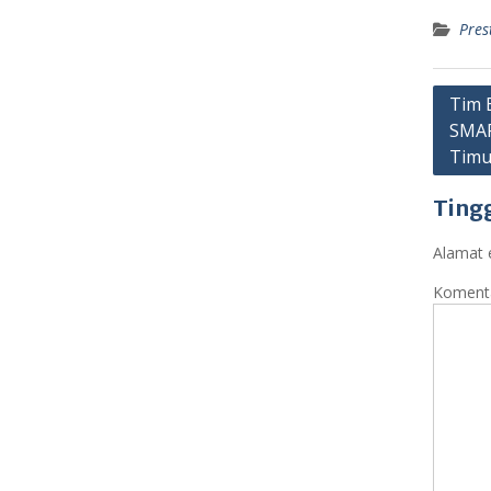
Pres
Navig
Tim B
SMAR
pos
Timu
Ting
Alamat e
Koment