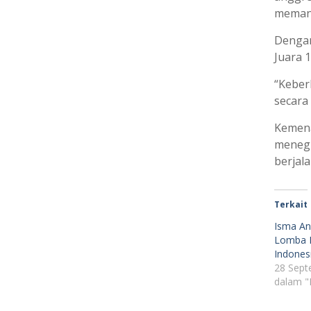
memanc
Dengan
Juara 
“Keber
secara 
Kemena
menegu
berjala
Terkait
Isma Ani
Lomba M
Indones
28 Sept
dalam "